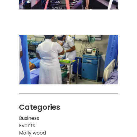
நவீன
செடா
அனுப
ஒரு 
கொழும
பாடச
ஒன்றி
சுவர்
இடிந்
மாணவ
மூவர்
Categories
Business
Events
Molly wood