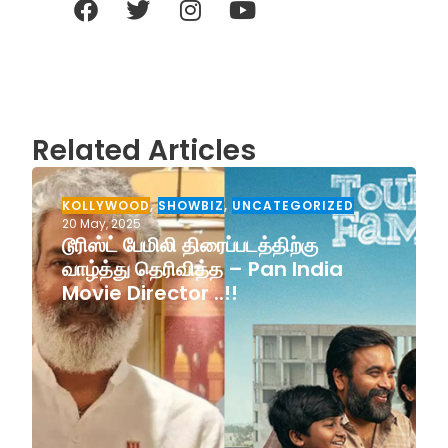
Related Articles
KOLLYWOOD
,
SHOWBIZ
,
UNCATEGORIZED
20 May, 2025
டூரிஸ்ட் பேமிலி திரைப்படத்திற்கு
வாழ்த்து தெரிவித்த – Pan India
Movie Director ..!!