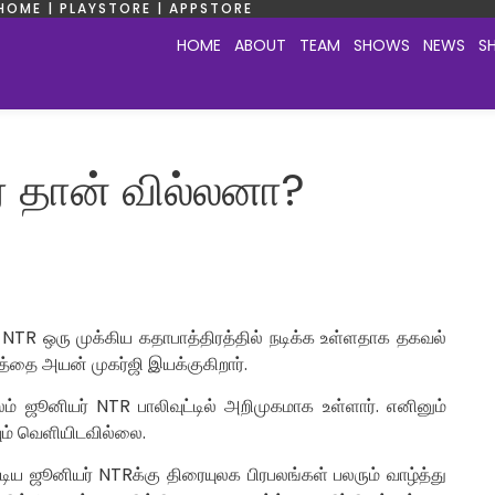
HOME | PLAYSTORE | APPSTORE
HOME
ABOUT
TEAM
SHOWS
NEWS
S
் தான் வில்லனா?
 NTR ஒரு முக்கிய கதாபாத்திரத்தில் நடிக்க உள்ளதாக தகவல்
்தை அயன் முகர்ஜி இயக்குகிறார்.
மூலம் ஜூனியர் NTR பாலிவுட்டில் அறிமுகமாக உள்ளார். எனினும்
வும் வெளியிடவில்லை.
ிய ஜூனியர் NTRக்கு திரையுலக பிரபலங்கள் பலரும் வாழ்த்து