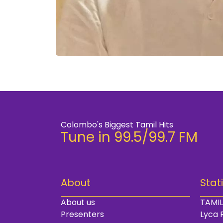
Colombo's Biggest Tamil Hits
Tune in 99.5/99.7 FM
About
Stat
About us
TAMIL
Presenters
Lyca 