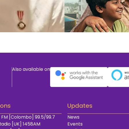
Also available on
ions
Updates
 FM [Colombo] 99.5/99.7
News
Radio [UK] 1458AM
Events