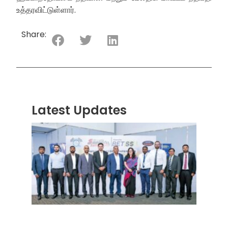
உத்தரவிட்டுள்ளார்.
Share:
Latest Updates
“ஸ்ரீ
லங்க
சூப்பர
சீரிஸ்
2026
மோட்ட
வாக
பந்தய
தொடர