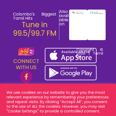
Also
Colombo's Biggest
avail
Tamil Hits
able
Tune in
on
99.5/99.7 FM
Copyright ©
2026 | Tamil
FM
CONNECT
WITH US
We use cookies on our website to give you the most
relevant experience by remembering your preferences
and repeat visits. By clicking “Accept All”, you consent
to the use of ALL the cookies. However, you may visit
"Cookie Settings" to provide a controlled consent.