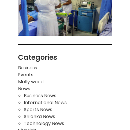
ஒன்றி
சுவர்
இடிந்
மாணவ
மூவர்
Categories
Business
Events
Molly wood
News
Business News
International News
Sports News
Srilanka News
Technology News