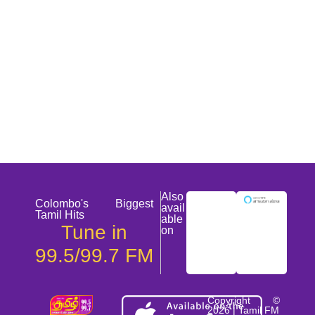
Also
Colombo's Biggest
avail
Tamil Hits
able
Tune in
on
99.5/99.7 FM
Copyright ©
2026 | Tamil FM