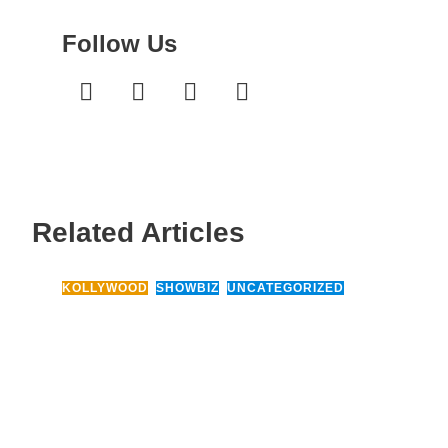
Follow Us
Related Articles
KOLLYWOOD
,
SHOWBIZ
,
UNCATEGORIZED
20 May, 2025
டூரிஸ்ட் பேமிலி திரைப்படத்திற்கு
வாழ்த்து தெரிவித்த – Pan India
Movie Director ..!!