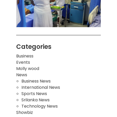
சுவர்
இடிந்
மாணவ
மூவர்
Categories
Business
Events
Molly wood
News
Business News
International News
Sports News
Srilanka News
Technology News
Showbiz