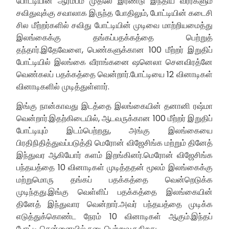
போட்டியின் ஆரம்பம் முதலே இரண்டு இந்திய வீரர்களும்
சவிதுவுக்கு சவாலாக இருந்த போதிலும், போட்டியின் கடைசி
சில மீற்றர்களில் சவிது போட்டியின் முடிவை மாற்றியமைத்து
இலங்கைக்கு தங்கப்பதக்கத்தை பெற்றுத்
தந்தார்.இதேவேளை, பெண்களுக்கான 100 மீற்றர் இறுதிப்
போட்டியில் இலங்கை வீராங்கனை ஷனெலா செனவிரத்னே
வெண்கலப் பதக்கத்தை வென்றார்.போட்டியை 12 வினாடிகள்
வினாடிகளில் முடித்துள்ளார்.
இங்கு நான்காவது இடத்தை இலங்கையின் தனானி ரஷ்மா
வென்றார்.இதற்கிடையில், ஆடவருக்கான 100 மீற்றர் இறுதிப்
போட்டியும் இடம்பெற்றது, அங்கு இலங்கையை
பிரதிநிதித்துவப்படுத்தி மெரோன் விஜேசிங்க மற்றும் தினேத்
இந்துவர ஆகியோர் களம் இறங்கினர்.மெரோன் விஜேசிங்க
பந்தயத்தை 10 வினாடிகள் முடித்ததன் மூலம் இலங்கைக்கு
மற்றுமொரு தங்கப் பதக்கத்தை வென்றெடுக்க
முடிந்தது.இங்கு வெள்ளிப் பதக்கத்தை இலங்கையின்
தினேத் இந்துவார வென்றார்.அவர் பந்தயத்தை முடிக்க
எடுத்துக்கொண்ட நேரம் 10 வினாடிகள் ஆகும்.இந்தப்
போட்டி சென்னையில் நடைபெற்றுவருகிறது.