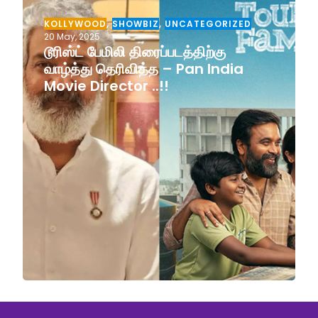
KOLLYWOOD
,
SHOWBIZ
,
UNCATEGORIZED
20 May, 2025
டூரிஸ்ட் பேமிலி திரைப்படத்திற்கு
வாழ்த்து தெரிவித்த – Pan India
Movie Director ..!!