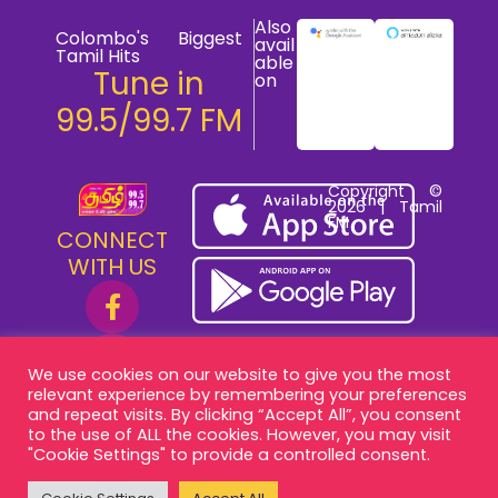
Also
Colombo's Biggest
avail
Tamil Hits
able
Tune in
on
99.5/99.7 FM
Copyright ©
2026 | Tamil
FM
CONNECT
WITH US
We use cookies on our website to give you the most
relevant experience by remembering your preferences
and repeat visits. By clicking “Accept All”, you consent
to the use of ALL the cookies. However, you may visit
"Cookie Settings" to provide a controlled consent.