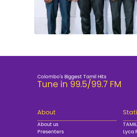
Colombo's Biggest Tamil Hits
Tune in 99.5/99.7 FM
About
Stat
About us
TAMIL
Presenters
Lyca 