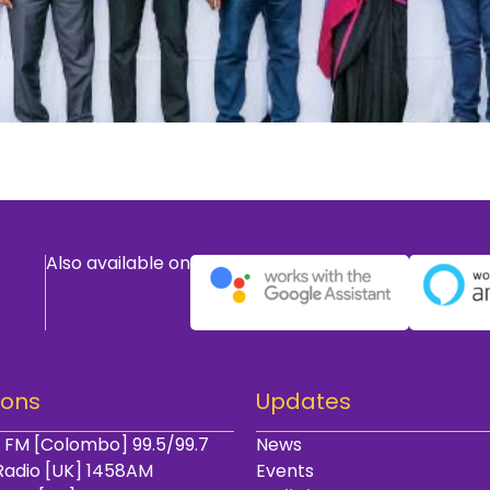
Also available on
ions
Updates
 FM [Colombo] 99.5/99.7
News
Radio [UK] 1458AM
Events