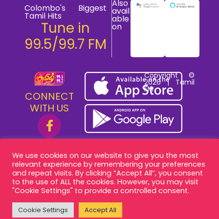
Also
Colombo's Biggest
avail
Tamil Hits
able
Tune in
on
99.5/99.7 FM
Copyright ©
2026 | Tamil
FM
CONNECT
WITH US
We use cookies on our website to give you the most
relevant experience by remembering your preferences
and repeat visits. By clicking “Accept All”, you consent
to the use of ALL the cookies. However, you may visit
"Cookie Settings" to provide a controlled consent.
Cookie Settings
Accept All