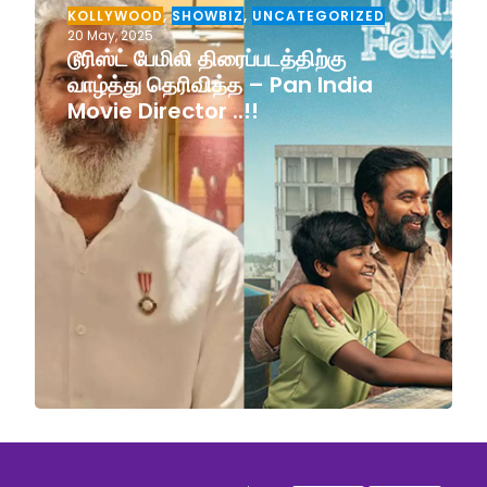
KOLLYWOOD
,
SHOWBIZ
,
UNCATEGORIZED
20 May, 2025
டூரிஸ்ட் பேமிலி திரைப்படத்திற்கு
வாழ்த்து தெரிவித்த – Pan India
Movie Director ..!!