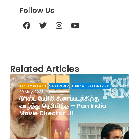
Follow Us
Related Articles
KOLLYWOOD
,
SHOWBIZ
,
UNCATEGORIZED
20 May, 2025
டூரிஸ்ட் பேமிலி திரைப்படத்திற்கு
வாழ்த்து தெரிவித்த – Pan India
Movie Director ..!!