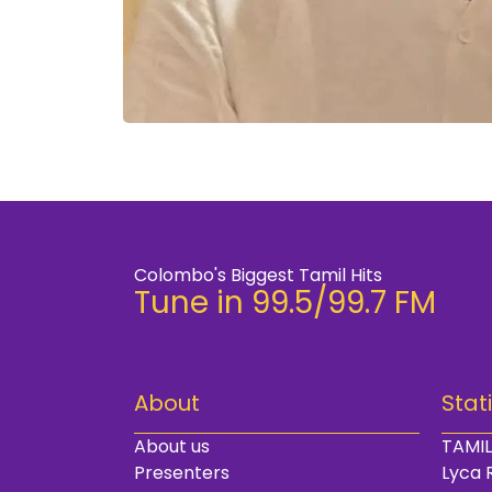
Colombo's Biggest Tamil Hits
Tune in 99.5/99.7 FM
About
Stat
About us
TAMIL
Presenters
Lyca 