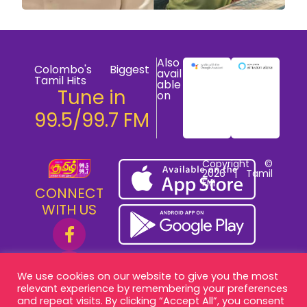
Also
Colombo's Biggest
avail
Tamil Hits
able
Tune in
on
99.5/99.7 FM
Copyright ©
2026 | Tamil
FM
CONNECT
WITH US
We use cookies on our website to give you the most
relevant experience by remembering your preferences
and repeat visits. By clicking “Accept All”, you consent