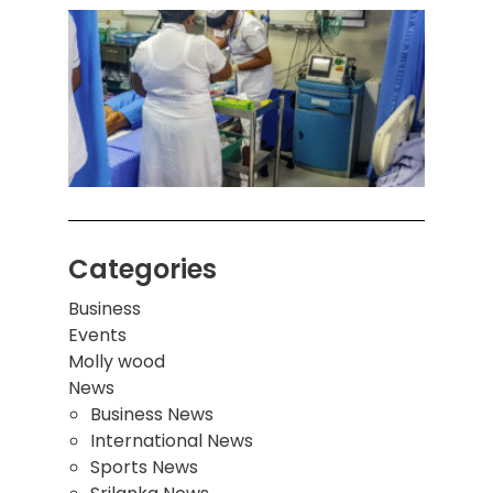
கொழும
பாடச
ஒன்றி
சுவர்
இடிந்
மாணவ
மூவர்
Categories
Business
Events
Molly wood
News
Business News
International News
Sports News