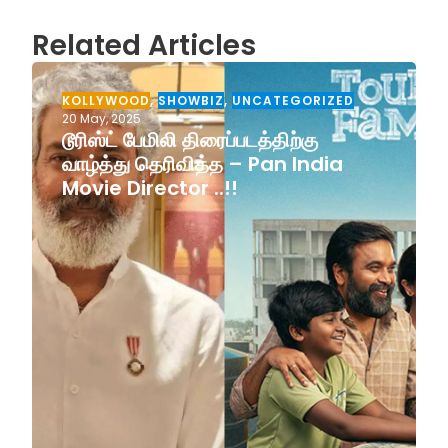
Related Articles
KOLLYWOOD
,
SHOWBIZ
,
UNCATEGORIZED
20 May, 2025
டூரிஸ்ட் பேமிலி திரைப்படத்திற்கு
வாழ்த்து தெரிவித்த – Pan India
Movie Director ..!!