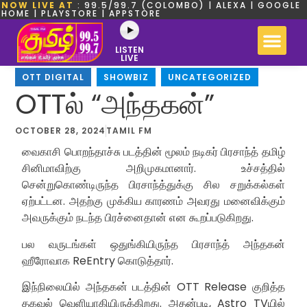
NOW LIVE AT
: 99.5/99.7 (COLOMBO) | ALEXA | GOOGLE
HOME | PLAYSTORE | APPSTORE
LISTEN
LIVE
OTT DIGITAL
,
SHOWBIZ
,
UNCATEGORIZED
OTTல் “அந்தகன்”
OCTOBER 28, 2024
TAMIL FM
வைகாசி பொறந்தாச்சு படத்தின் மூலம் நடிகர் பிரசாந்த் தமிழ்
சினிமாவிற்கு அறிமுகமானார். உச்சத்தில்
சென்றுகொண்டிருந்த பிரசாந்த்துக்கு சில சறுக்கல்கள்
ஏற்பட்டன. அதற்கு முக்கிய காரணம் அவரது மனைவிக்கும்
அவருக்கும் நடந்த பிரச்னைதான் என கூறப்படுகிறது.
பல வருடங்கள் ஒதுங்கியிருந்த பிரசாந்த் அந்தகன்
ஹீரோவாக ReEntry கொடுத்தார்.
இந்நிலையில் அந்தகன் படத்தின் OTT Release குறித்த
தகவல் வெளியாகியிருக்கிறது. அதன்படி, Astro TVயில்