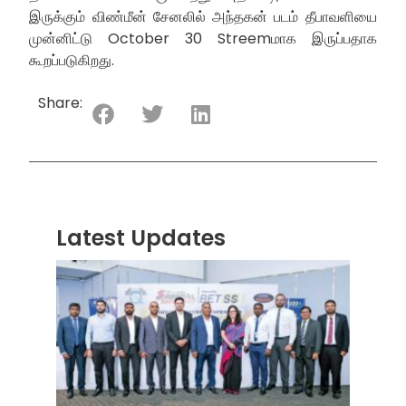
இருக்கும் விண்மீன் சேனலில் அந்தகன் படம் தீபாவளியை
முன்னிட்டு October 30 Streemமாக இருப்பதாக
கூறப்படுகிறது.
Share:
Latest Updates
“ஸ்ரீ
லங்க
சூப்பர
சீரிஸ்
2026
மோட்ட
வாக
பந்தய