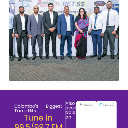
Also
Colombo's Biggest
avail
Tamil Hits
able
Tune in
on
99.5/99.7 FM