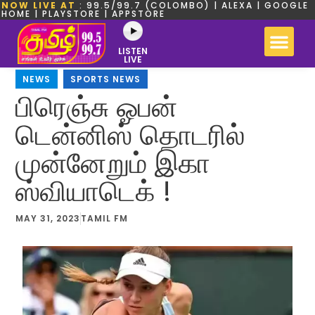
NOW LIVE AT
: 99.5/99.7 (COLOMBO) | ALEXA | GOOGLE
HOME | PLAYSTORE | APPSTORE
LISTEN
LIVE
NEWS
,
SPORTS NEWS
பிரெஞ்சு ஓபன்
டென்னிஸ் தொடரில்
முன்னேறும் இகா
ஸ்வியாடெக் !
MAY 31, 2023
TAMIL FM