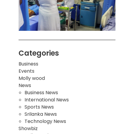
சுவர்
இடிந்
மாணவ
மூவர்
Categories
Business
Events
Molly wood
News
Business News
International News
Sports News
Srilanka News
Technology News
Showbiz