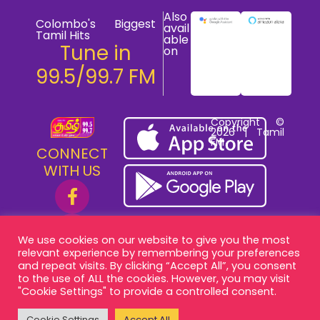
Also
Colombo's Biggest
avail
Tamil Hits
able
Tune in
on
99.5/99.7 FM
Copyright ©
2026 | Tamil
FM
CONNECT
WITH US
We use cookies on our website to give you the most
relevant experience by remembering your preferences
and repeat visits. By clicking “Accept All”, you consent
to the use of ALL the cookies. However, you may visit
"Cookie Settings" to provide a controlled consent.
Cookie Settings
Accept All