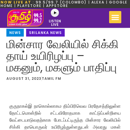
NOW LIVE AT
: 99.5/99.7 (COLOMBO) | ALEXA | GOOGLE
HOME | PLAYSTORE | APPSTORE
LISTEN
LIVE
NEWS
,
SRILANKA NEWS
மின்சார வேலியில் சிக்கி
தாய் உயிரிழப்பு –
மகனும், மகளும் பாதிப்பு
AUGUST 31, 2023
TAMIL FM
குருநாகல்இ நாகொல்லாகம திம்பிரிவெவ பிரதேசத்திலுள்ள
தோட்டமொன்றில் சட்டவிரோதமாக காட்டுப்பன்றியை
வேட்டையாடுவதற்காக போடப்பட்டிருந்த மின்சார வேலியில்
சிக்கி தாயொருவர் உயிரிழந்துள்ளதுடன் அவரது மகள்