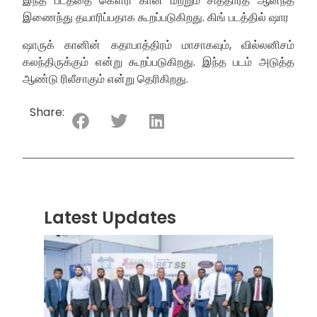
இந்த படத்தை கௌரி கான் மற்றும் சித்தார்த் ஆனந்த்
இணைந்து தயாரிப்பதாக கூறப்படுகிறது. கிங் படத்தில் ஷார
ஷாருக் கானின் கதாபாத்திரம் மாசாகவும், வில்லனிசம்
கலந்திருக்கும் என்று கூறப்படுகிறது. இந்த படம் அடுத்த
ஆண்டு ரிலீசாகும் என்று தெரிகிறது.
Share:
Latest Updates
“ஸ்ரீ
லங்க
சூப்பர
சீரிஸ்
2026
மோட்ட