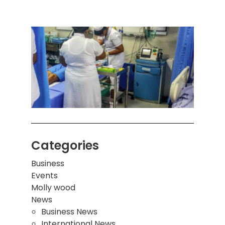
ஒரு 
கொழும
பாடச
ஒன்றி
சுவர்
இடிந்
மாணவ
மூவர்
Categories
Business
Events
Molly wood
News
Business News
International News