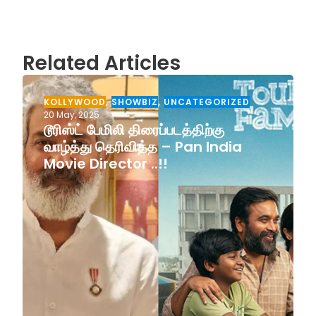
Related Articles
KOLLYWOOD
,
SHOWBIZ
,
UNCATEGORIZED
20 May, 2025
டூரிஸ்ட் பேமிலி திரைப்படத்திற்கு
வாழ்த்து தெரிவித்த – Pan India
Movie Director ..!!