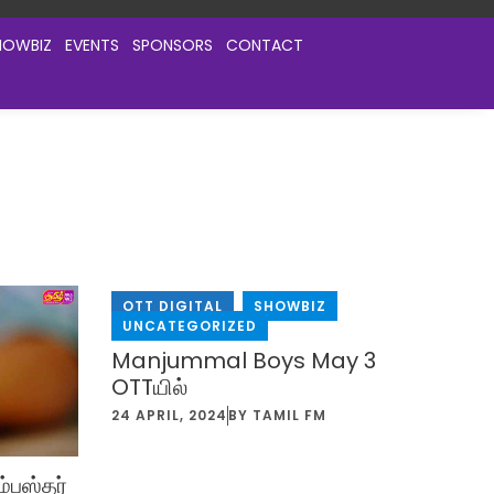
HOWBIZ
EVENTS
SPONSORS
CONTACT
OTT DIGITAL
,
SHOWBIZ
,
UNCATEGORIZED
Manjummal Boys May 3
OTTயில்
24 APRIL, 2024
BY
TAMIL FM
ம்பஸ்தர்