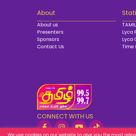
About
Stat
About us
TAMIL
Presenters
Lyca 
Sponsors
Lyca 
Contact Us
Time 
CONNECT WITH US
We use cookies on our website to give you the most rele