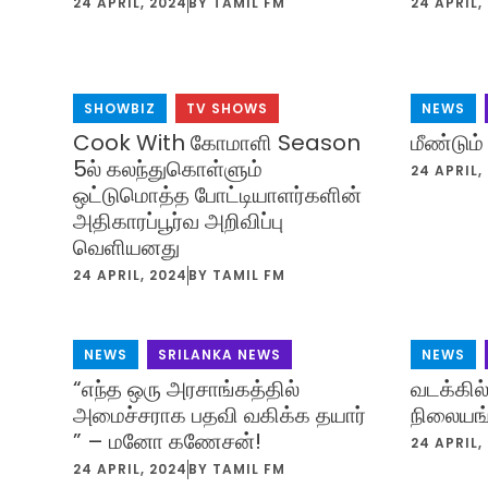
24 APRIL, 2024
BY
TAMIL FM
24 APRIL,
SHOWBIZ
,
TV SHOWS
NEWS
,
Cook With கோமாளி Season
மீண்டும்
5ல் கலந்துகொள்ளும்
24 APRIL,
ஒட்டுமொத்த போட்டியாளர்களின்
அதிகாரப்பூர்வ அறிவிப்பு
வெளியனது
24 APRIL, 2024
BY
TAMIL FM
NEWS
,
SRILANKA NEWS
NEWS
,
“எந்த ஒரு அரசாங்கத்தில்
வடக்கில்
அமைச்சராக பதவி வகிக்க தயார்
நிலையங்க
” – மனோ கணேசன்!
24 APRIL,
24 APRIL, 2024
BY
TAMIL FM