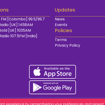
ions
Updates
 FM [Colombo] 99.5/99.7
News
Radio [UK] 1458AM
Events
Policies
Gold [UK] 1035AM
Radio 107.5FM [India]
Terms
Privacy Policy
vant experience by remembering your preferences and repeat