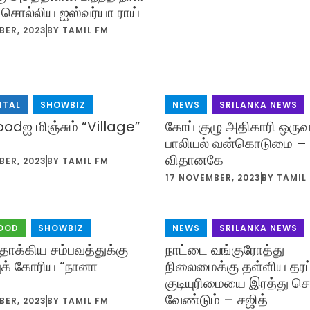
ு சொல்லிய ஐஸ்வர்யா ராய்
BER, 2023
BY
TAMIL FM
ITAL
,
SHOWBIZ
NEWS
,
SRILANKA NEWS
odஐ மிஞ்சும் “Village”
கோப் குழு அதிகாரி ஒருவ
பாலியல் வன்கொடுமை 
விதானகே
BER, 2023
BY
TAMIL FM
17 NOVEMBER, 2023
BY
TAMIL
OOD
,
SHOWBIZ
NEWS
,
SRILANKA NEWS
தாக்கிய சம்பவத்துக்கு
நாட்டை வங்குரோத்து
புக் கோரிய “நானா
நிலைமைக்கு தள்ளிய தரப
குடியுரிமையை இரத்து செ
வேண்டும் – சஜித்
BER, 2023
BY
TAMIL FM