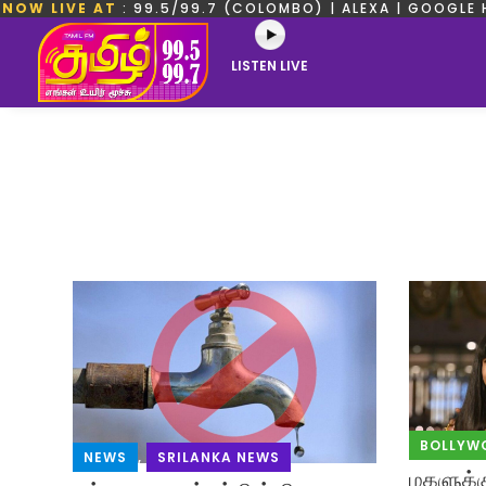
NOW LIVE AT
: 99.5/99.7 (COLOMBO) | ALEXA | GOOGLE 
LISTEN LIVE
BOLLYW
NEWS
,
SRILANKA NEWS
மகளுக்க